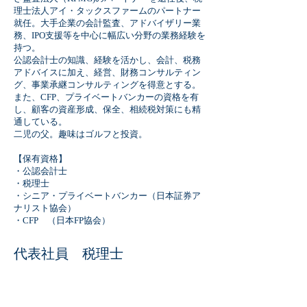
理士法人アイ・タックスファームのパートナー
就任。大手企業の会計監査、アドバイザリー業
務、IPO支援等を中心に幅広い分野の業務経験を
持つ。
公認会計士の知識、経験を活かし、会計、税務
アドバイスに加え、経営、財務コンサルティン
グ、事業承継コンサルティングを得意とする。
また、CFP、プライベートバンカーの資格を有
し、顧客の資産形成、保全、相続税対策にも精
通している。
​二児の父。趣味はゴルフと投資。
【保有資格】
・公認会計士
・税理士
・シニア・プライベートバンカー（日本証券ア
ナリスト協会）
・CFP （日本FP協会）
​代表社員 税理士
西 章