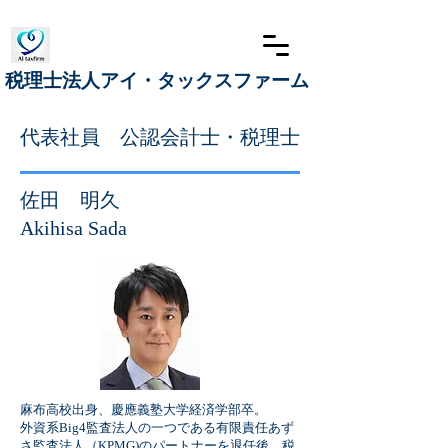
​税理士法人アイ・タックスファーム
​代表社員 公認会計士・税理士
佐田 明久
Akihisa Sada
​麻布高校出身、慶應義塾大学経済学部卒。
外資系Big4監査法人の一つである有限責任あず
さ監査法人（KPMG)のパートナーを退任後、税